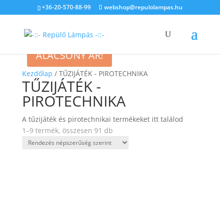
+36-20-570-88-99
webshop@repulolampas.hu
ALACSONY ÁR!
Kezdőlap
/ TŰZIJÁTÉK - PIROTECHNIKA
TŰZIJÁTÉK -
PIROTECHNIKA
A tűzijáték és pirotechnikai termékeket itt találod
1–9 termék, összesen 91 db