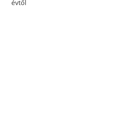
évtől